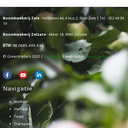
Boomkwekerij Zele
: Veldeken 44, A bus 2, 9240 Zele | Tel. : 052 44 94
19
Boomkwekerij Zelzate
: Akker 18, 9060 Zelzate
BTW:
BE 0685.495.634
© Greentraders 2020 |
Disclaimer
| webdesign
Nonius bvba
Navigatie
Welkom
Verhaal
Team
Transport