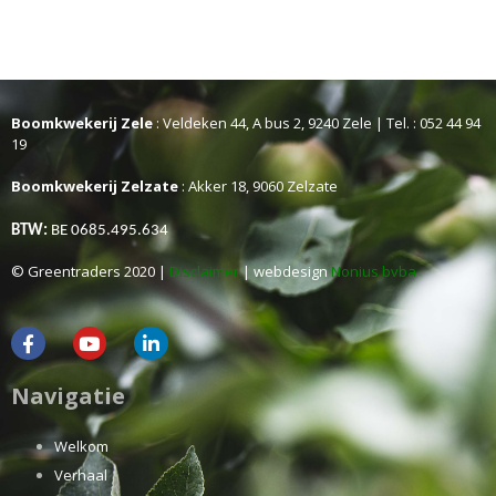
Boomkwekerij Zele
: Veldeken 44, A bus 2, 9240 Zele | Tel. : 052 44 94
19
Boomkwekerij Zelzate
: Akker 18, 9060 Zelzate
BTW:
BE 0685.495.634
© Greentraders 2020 |
Disclaimer
| webdesign
Nonius bvba
Navigatie
Welkom
Verhaal