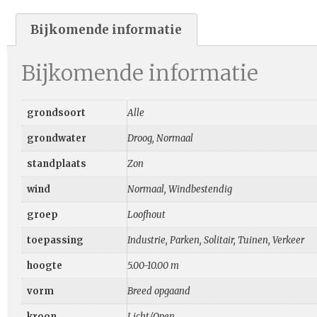
Bijkomende informatie
Bijkomende informatie
grondsoort
Alle
grondwater
Droog, Normaal
standplaats
Zon
wind
Normaal, Windbestendig
groep
Loofhout
toepassing
Industrie, Parken, Solitair, Tuinen, Verkeer
hoogte
5.00-10.00 m
vorm
Breed opgaand
kroon
Licht/Open