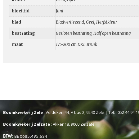
bloeitijd
Juni
blad
Bladverliezend, Geel, Herfstkleur
bestrating
Gesloten bestrating, Half open bestrating
maat
175-200 cm DKL struik
Boomkwekerij Zele
: Veldeken 44, A bus 2, 9240 Zele | Tel. : 052 44 94 1
Boomkwekerij Zelzate
: Akker 18, 9060 Zelzate
BTW:
BE 0685.495.634