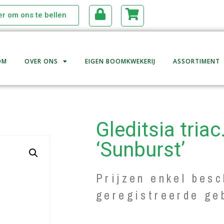
ier om ons te bellen
OM
OVER ONS
EIGEN BOOMKWEKERIJ
ASSORTIMENT
Gleditsia triac
‘Sunburst’
Prijzen enkel besc
geregistreerde ge