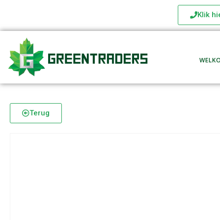
Klik h
WELK
Terug