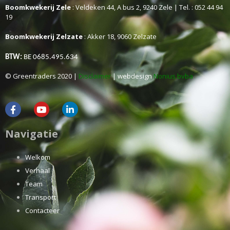
Boomkwekerij Zele
: Veldeken 44, A bus 2, 9240 Zele | Tel. : 052 44 94
19
Boomkwekerij Zelzate
: Akker 18, 9060 Zelzate
BTW:
BE 0685.495.634
© Greentraders 2020 |
Disclaimer
| webdesign
Nonius bvba
Navigatie
Welkom
Verhaal
Team
Transport
Contacteer