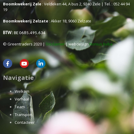
Boomkwekerij Zele
: Veldeken 44, A bus 2, 9240 Zele | Tel. : 052 44 94
19
Boomkwekerij Zelzate
: Akker 18, 9060 Zelzate
BTW:
BE 0685.495.634
© Greentraders 2020 |
Disclaimer
| webdesign
Nonius bvba
Navigatie
Welkom
Verhaal
Team
Transport
Contacteer