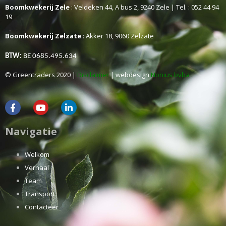
Boomkwekerij Zele
: Veldeken 44, A bus 2, 9240 Zele | Tel. : 052 44 94
19
Boomkwekerij Zelzate
: Akker 18, 9060 Zelzate
BTW:
BE 0685.495.634
© Greentraders 2020 |
Disclaimer
| webdesign
Nonius bvba
Navigatie
Welkom
Verhaal
Team
Transport
Contacteer