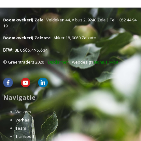
Boomkwekerij Zele
: Veldeken 44, A bus 2, 9240 Zele | Tel. : 052 44 94
19
Boomkwekerij Zelzate
: Akker 18, 9060 Zelzate
BTW:
BE 0685.495.634
© Greentraders 2020 |
Disclaimer
| webdesign
Nonius bvba
Navigatie
Welkom
Verhaal
Team
Transport