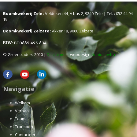
Boomkwekerij Zele
: Veldeken 44, A bus 2, 9240 Zele | Tel. : 052 44 94
19
Boomkwekerij Zelzate
: Akker 18, 9060 Zelzate
BTW:
BE 0685.495.634
© Greentraders 2020 |
Disclaimer
| webdesign
Nonius bvba
Navigatie
Welkom
Verhaal
Team
Transport
Contacteer