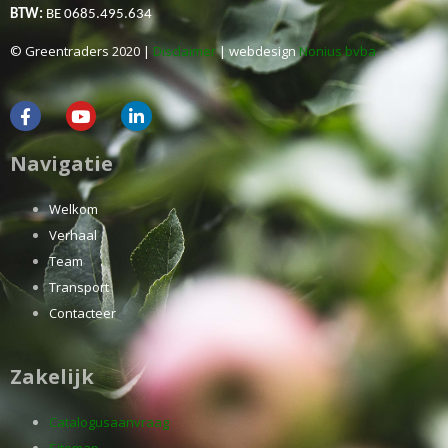
BTW:
BE 0685.495.634
© Greentraders 2020 |
Disclaimer
| webdesign
Nonius bvba
Navigatie
Welkom
Verhaal
Team
Transport
Contacteer
Zakelijk
Catalogusaanvraag