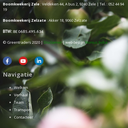
Boomkwekerij Zele
: Veldeken 44, A bus 2, 9240 Zele | Tel. : 052 44 94
19
Boomkwekerij Zelzate
: Akker 18, 9060 Zelzate
BTW:
BE 0685.495.634
© Greentraders 2020 |
Disclaimer
| webdesign
Nonius bvba
Navigatie
Welkom
Verhaal
Team
Transport
Contacteer