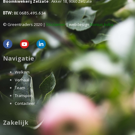
Boomkwekerij Zelzate
: Akker 18, 9060 Zelzate
BTW:
BE 0685.495.634
© Greentraders 2020 |
Disclaimer
| webdesign
Nonius bvba
Navigatie
Welkom
Verhaal
Team
Transport
Contacteer
Zakelijk