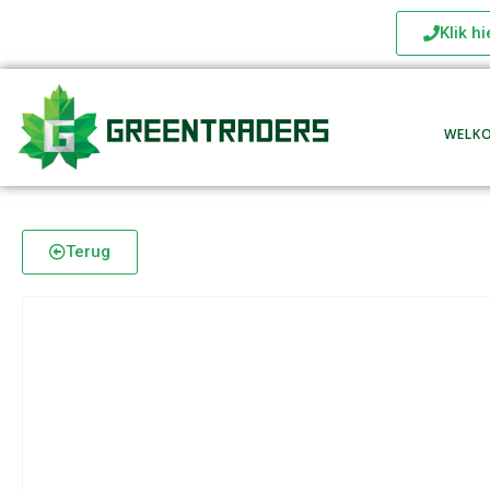
Klik h
WELK
Terug