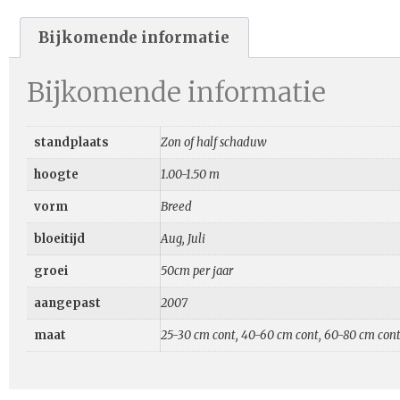
Bijkomende informatie
Bijkomende informatie
standplaats
Zon of half schaduw
hoogte
1.00-1.50 m
vorm
Breed
bloeitijd
Aug, Juli
groei
50cm per jaar
aangepast
2007
maat
25-30 cm cont, 40-60 cm cont, 60-80 cm con