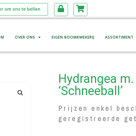
ier om ons te bellen
OM
OVER ONS
EIGEN BOOMKWEKERIJ
ASSORTIMENT
Hydrangea m.
‘Schneeball’
Prijzen enkel besc
geregistreerde ge