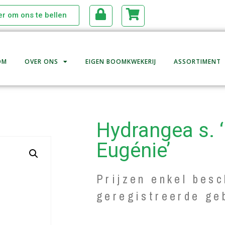
ier om ons te bellen
OM
OVER ONS
EIGEN BOOMKWEKERIJ
ASSORTIMENT
Hydrangea s. ‘
Eugénie’
Prijzen enkel besc
geregistreerde ge