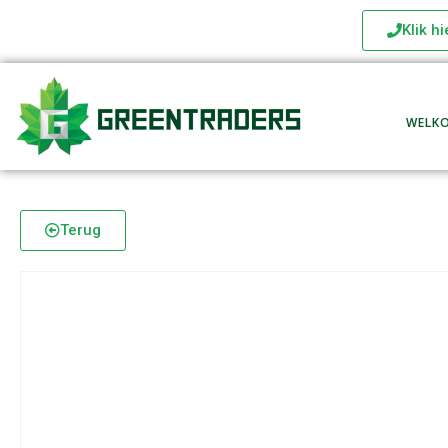
Klik h
WELK
Terug