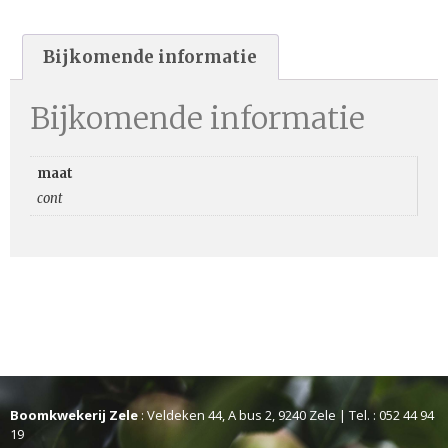
Bijkomende informatie
Bijkomende informatie
maat
cont
Boomkwekerij Zele
: Veldeken 44, A bus 2, 9240 Zele | Tel. : 052 44 94
19