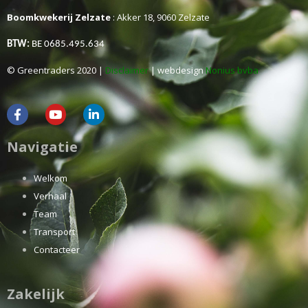
Boomkwekerij Zelzate
: Akker 18, 9060 Zelzate
BTW:
BE 0685.495.634
© Greentraders 2020 |
Disclaimer
| webdesign
Nonius bvba
Navigatie
Welkom
Verhaal
Team
Transport
Contacteer
Zakelijk