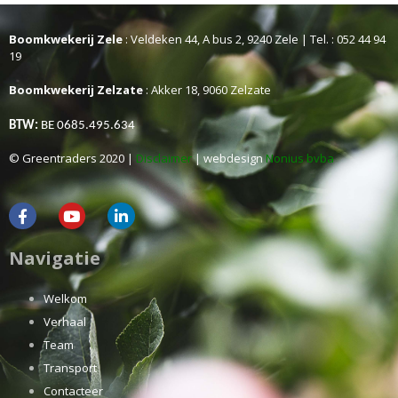
Boomkwekerij Zele
: Veldeken 44, A bus 2, 9240 Zele | Tel. : 052 44 94
19
Boomkwekerij Zelzate
: Akker 18, 9060 Zelzate
BTW:
BE 0685.495.634
© Greentraders 2020 |
Disclaimer
| webdesign
Nonius bvba
Navigatie
Welkom
Verhaal
Team
Transport
Contacteer