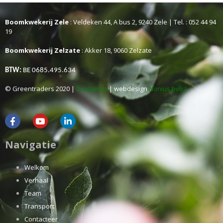
Boomkwekerij Zele
: Veldeken 44, A bus 2, 9240 Zele | Tel. : 052 44 94
19
Boomkwekerij Zelzate
: Akker 18, 9060 Zelzate
BTW:
BE 0685.495.634
© Greentraders 2020 |
Disclaimer
| webdesign
Nonius bvba
Navigatie
Welkom
Verhaal
Team
Transport
Contacteer