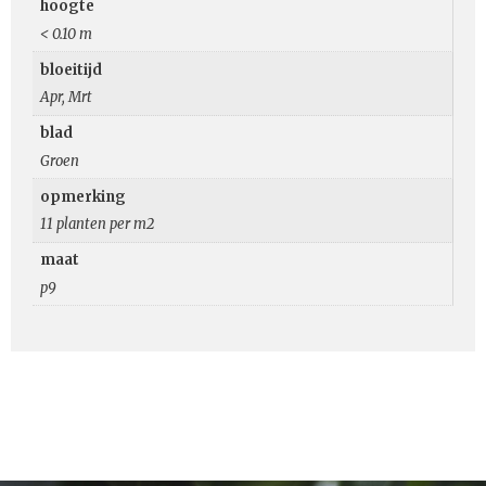
hoogte
< 0.10 m
bloeitijd
Apr, Mrt
blad
Groen
opmerking
11 planten per m2
maat
p9