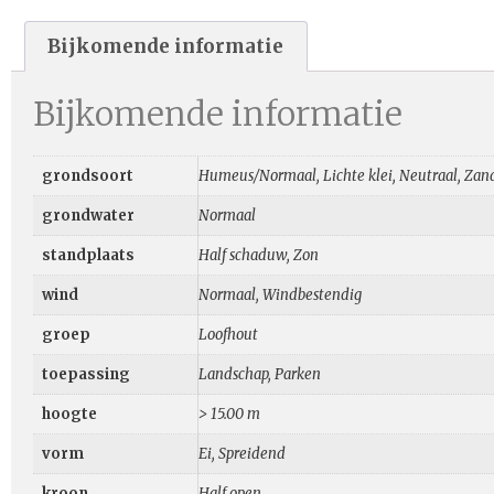
Bijkomende informatie
Bijkomende informatie
grondsoort
Humeus/Normaal, Lichte klei, Neutraal, Zan
grondwater
Normaal
standplaats
Half schaduw, Zon
wind
Normaal, Windbestendig
groep
Loofhout
toepassing
Landschap, Parken
hoogte
> 15.00 m
vorm
Ei, Spreidend
kroon
Half open