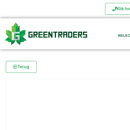
Klik h
WELK
Terug