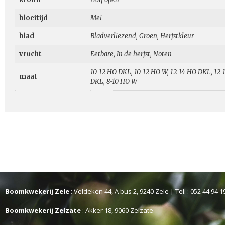
bloeitijd
Mei
blad
Bladverliezend, Groen, Herfstkleur
vrucht
Eetbare, In de herfst, Noten
10-12 HO DKL, 10-12 HO W, 12-14 HO DKL, 12
maat
DKL, 8-10 HO W
Boomkwekerij Zele
: Veldeken 44, A bus 2, 9240 Zele | Tel. : 052 44 94 1
Boomkwekerij Zelzate
: Akker 18, 9060 Zelzate