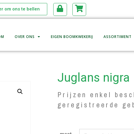
ier om ons te bellen
OM
OVER ONS
EIGEN BOOMKWEKERIJ
ASSORTIMENT
Juglans nigra
Prijzen enkel besc
geregistreerde ge
maat