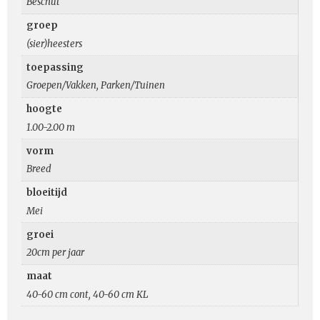
Beschut
groep
(sier)heesters
toepassing
Groepen/Vakken, Parken/Tuinen
hoogte
1.00-2.00 m
vorm
Breed
bloeitijd
Mei
groei
20cm per jaar
maat
40-60 cm cont, 40-60 cm KL