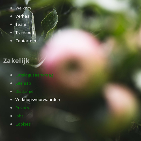
Welkom
Verhaal
Team
Transport
Contacteer
Zakelijk
Catalogusaanvraag
Sitemap
Disclaimer
Verkoopsvoorwaarden
Privacy
Jobs
Cookies