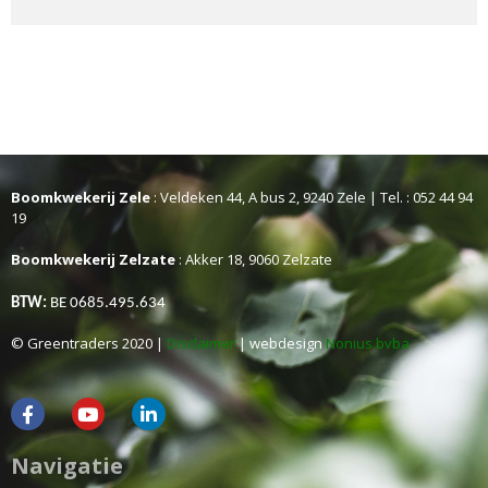
Boomkwekerij Zele
: Veldeken 44, A bus 2, 9240 Zele | Tel. : 052 44 94
19
Boomkwekerij Zelzate
: Akker 18, 9060 Zelzate
BTW:
BE 0685.495.634
© Greentraders 2020 |
Disclaimer
| webdesign
Nonius bvba
Navigatie