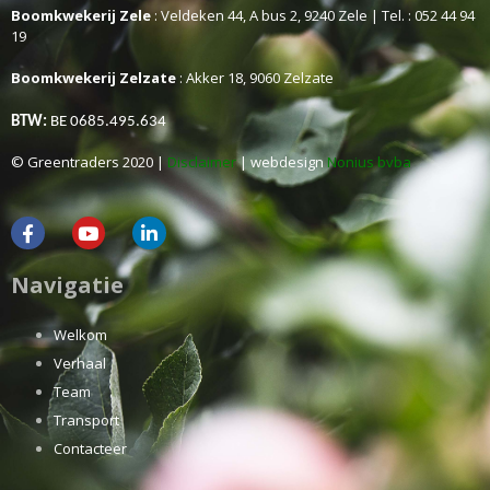
Boomkwekerij Zele
: Veldeken 44, A bus 2, 9240 Zele | Tel. : 052 44 94
19
Boomkwekerij Zelzate
: Akker 18, 9060 Zelzate
BTW:
BE 0685.495.634
© Greentraders 2020 |
Disclaimer
| webdesign
Nonius bvba
Navigatie
Welkom
Verhaal
Team
Transport
Contacteer