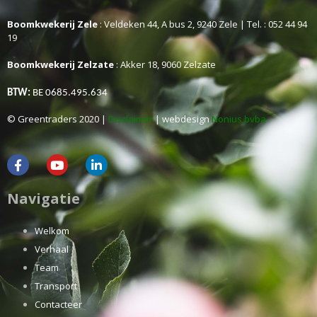
Boomkwekerij Zele
: Veldeken 44, A bus 2, 9240 Zele | Tel. : 052 44 94
19
Boomkwekerij Zelzate
: Akker 18, 9060 Zelzate
BTW:
BE 0685.495.634
© Greentraders 2020 |
Disclaimer
| webdesign
Nonius bvba
Navigatie
Welkom
Verhaal
Team
Transport
Contacteer