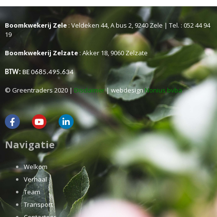
Boomkwekerij Zele
: Veldeken 44, A bus 2, 9240 Zele | Tel. : 052 44 94
19
Boomkwekerij Zelzate
: Akker 18, 9060 Zelzate
BTW:
BE 0685.495.634
© Greentraders 2020 |
Disclaimer
| webdesign
Nonius bvba
Navigatie
Welkom
Verhaal
Team
Transport
Contacteer