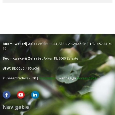
Boomkwekerij Zele
: Veldeken 44, A bus 2, 9240 Zele | Tel. : 052 44 94
19
Boomkwekerij Zelzate
: Akker 18, 9060 Zelzate
BTW:
BE 0685.495.634
© Greentraders 2020 |
Disclaimer
| webdesign
Nonius bvba
Navigatie