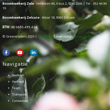
Boomkwekerij Zele
: Veldeken 44, A bus 2, 9240 Zele | Tel. : 052 44 94
19
Boomkwekerij Zelzate
: Akker 18, 9060 Zelzate
BTW:
BE 0685.495.634
© Greentraders 2020 |
Disclaimer
| webdesign
Nonius bvba
Navigatie
Welkom
Verhaal
Team
Transport
Contacteer