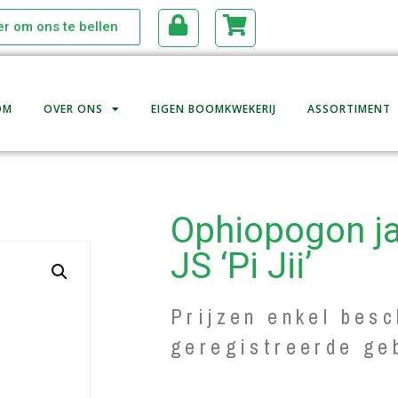
ier om ons te bellen
OM
OVER ONS
EIGEN BOOMKWEKERIJ
ASSORTIMENT
Ophiopogon j
JS ‘Pi Jii’
Prijzen enkel besc
geregistreerde ge