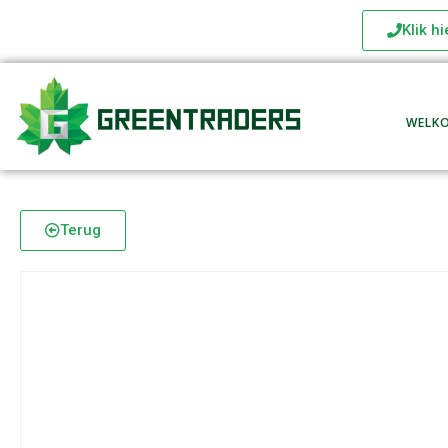
Klik h
WELK
Terug