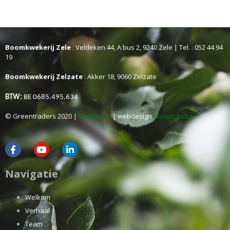
Boomkwekerij Zele
: Veldeken 44, A bus 2, 9240 Zele | Tel. : 052 44 94
19
Boomkwekerij Zelzate
: Akker 18, 9060 Zelzate
BTW:
BE 0685.495.634
© Greentraders 2020 |
Disclaimer
| webdesign
Nonius bvba
Navigatie
Welkom
Verhaal
Team