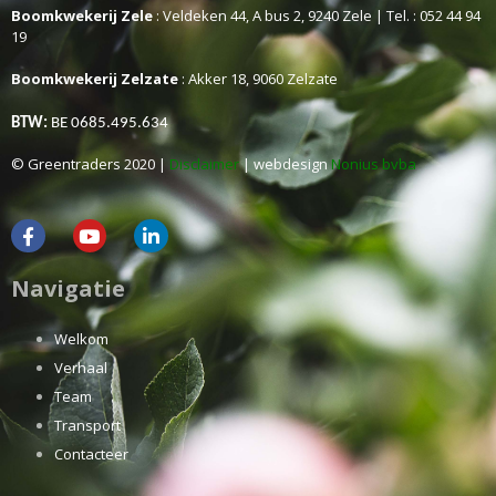
Boomkwekerij Zele
: Veldeken 44, A bus 2, 9240 Zele | Tel. : 052 44 94
19
Boomkwekerij Zelzate
: Akker 18, 9060 Zelzate
BTW:
BE 0685.495.634
© Greentraders 2020 |
Disclaimer
| webdesign
Nonius bvba
Navigatie
Welkom
Verhaal
Team
Transport
Contacteer