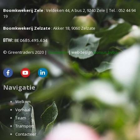
Boomkwekerij Zele
: Veldeken 44, A bus 2, 9240 Zele | Tel. : 052 44 94
19
Boomkwekerij Zelzate
: Akker 18, 9060 Zelzate
BTW:
BE 0685.495.634
© Greentraders 2020 |
Disclaimer
| webdesign
Nonius bvba
Navigatie
Welkom
Verhaal
Team
Transport
Contacteer