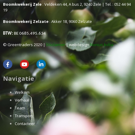
Boomkwekerij Zele
: Veldeken 44, A bus 2, 9240 Zele | Tel. : 052 44 94
19
Boomkwekerij Zelzate
: Akker 18, 9060 Zelzate
BTW:
BE 0685.495.634
© Greentraders 2020 |
Disclaimer
| webdesign
Nonius bvba
Navigatie
Welkom
Verhaal
Team
Transport
Contacteer