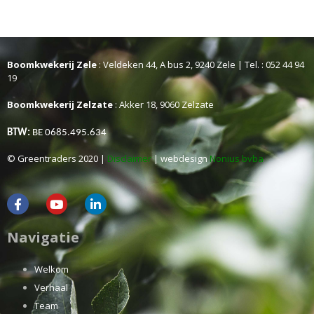
Boomkwekerij Zele
: Veldeken 44, A bus 2, 9240 Zele | Tel. : 052 44 94
19
Boomkwekerij Zelzate
: Akker 18, 9060 Zelzate
BTW:
BE 0685.495.634
© Greentraders 2020 |
Disclaimer
| webdesign
Nonius bvba
Navigatie
Welkom
Verhaal
Team