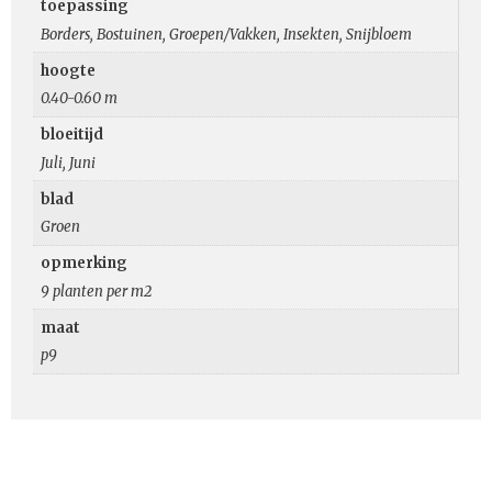
toepassing
Borders, Bostuinen, Groepen/Vakken, Insekten, Snijbloem
hoogte
0.40-0.60 m
bloeitijd
Juli, Juni
blad
Groen
opmerking
9 planten per m2
maat
p9