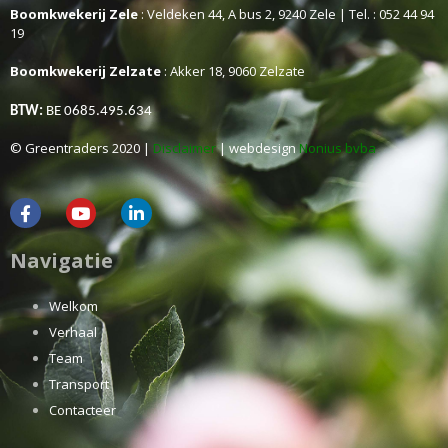
Boomkwekerij Zele
: Veldeken 44, A bus 2, 9240 Zele | Tel. : 052 44 94
19
Boomkwekerij Zelzate
: Akker 18, 9060 Zelzate
BTW:
BE 0685.495.634
© Greentraders 2020 |
Disclaimer
| webdesign
Nonius bvba
Navigatie
Welkom
Verhaal
Team
Transport
Contacteer