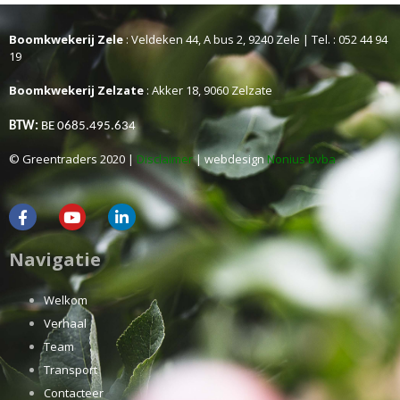
Boomkwekerij Zele
: Veldeken 44, A bus 2, 9240 Zele | Tel. : 052 44 94
19
Boomkwekerij Zelzate
: Akker 18, 9060 Zelzate
BTW:
BE 0685.495.634
© Greentraders 2020 |
Disclaimer
| webdesign
Nonius bvba
Navigatie
Welkom
Verhaal
Team
Transport
Contacteer