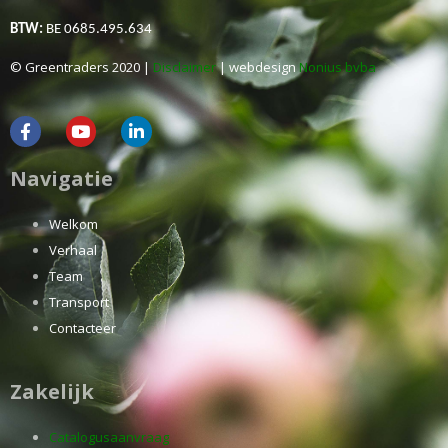
BTW:
BE 0685.495.634
© Greentraders 2020 |
Disclaimer
| webdesign
Nonius bvba
Navigatie
Welkom
Verhaal
Team
Transport
Contacteer
Zakelijk
Catalogusaanvraag