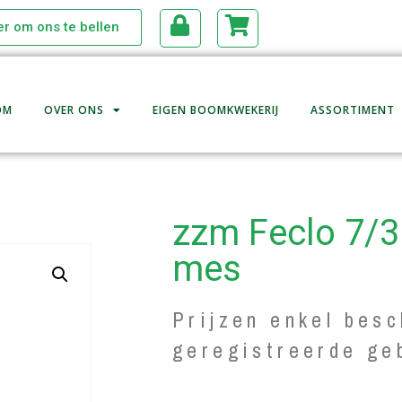
ier om ons te bellen
OM
OVER ONS
EIGEN BOOMKWEKERIJ
ASSORTIMENT
zzm Feclo 7/3
mes
Prijzen enkel besc
geregistreerde ge