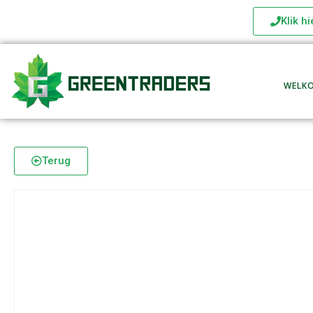
Klik h
WELK
Terug