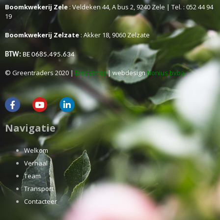
Boomkwekerij Zele
: Veldeken 44, A bus 2, 9240 Zele | Tel. : 052 44 94
19
Boomkwekerij Zelzate
: Akker 18, 9060 Zelzate
BTW:
BE 0685.495.634
© Greentraders 2020 |
Disclaimer
| webdesign
Nonius bvba
Navigatie
Welkom
Verhaal
Team
Transport
Contacteer