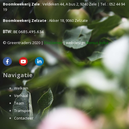
Boomkwekerij Zele
: Veldeken 44, A bus 2, 9240 Zele | Tel. : 052 44 94
19
Boomkwekerij Zelzate
: Akker 18, 9060 Zelzate
BTW:
BE 0685.495.634
© Greentraders 2020 |
Disclaimer
| webdesign
Nonius bvba
Navigatie
Welkom
Verhaal
Team
Transport
Contacteer