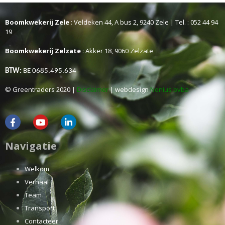
Boomkwekerij Zele
: Veldeken 44, A bus 2, 9240 Zele | Tel. : 052 44 94
19
Boomkwekerij Zelzate
: Akker 18, 9060 Zelzate
BTW:
BE 0685.495.634
© Greentraders 2020 |
Disclaimer
| webdesign
Nonius bvba
Navigatie
Welkom
Verhaal
Team
Transport
Contacteer