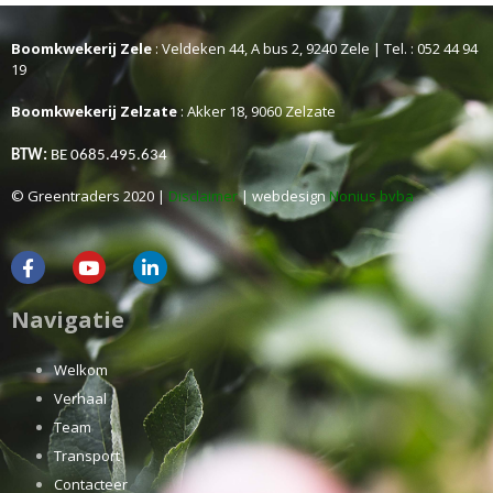
Boomkwekerij Zele
: Veldeken 44, A bus 2, 9240 Zele | Tel. : 052 44 94
19
Boomkwekerij Zelzate
: Akker 18, 9060 Zelzate
BTW:
BE 0685.495.634
© Greentraders 2020 |
Disclaimer
| webdesign
Nonius bvba
Navigatie
Welkom
Verhaal
Team
Transport
Contacteer