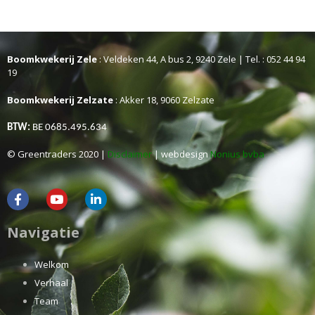
Boomkwekerij Zele
: Veldeken 44, A bus 2, 9240 Zele | Tel. : 052 44 94
19
Boomkwekerij Zelzate
: Akker 18, 9060 Zelzate
BTW:
BE 0685.495.634
© Greentraders 2020 |
Disclaimer
| webdesign
Nonius bvba
Navigatie
Welkom
Verhaal
Team