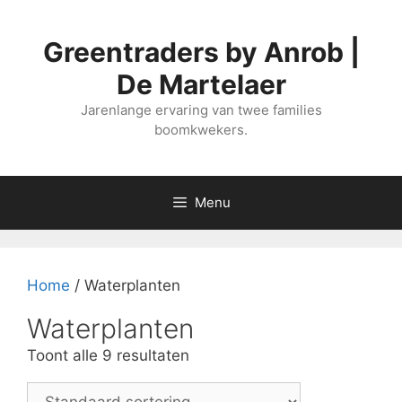
Spring
naar
Greentraders by Anrob |
de
inhoud
De Martelaer
Jarenlange ervaring van twee families
boomkwekers.
Menu
Home
/ Waterplanten
Waterplanten
Toont alle 9 resultaten