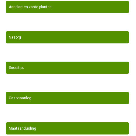
Aanplanten vaste planten
Nazorg
Snoeitips
Gazonaanleg
Maataanduiding