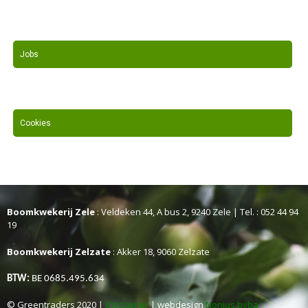
Jobs
Cookies
Boomkwekerij Zele
: Veldeken 44, A bus 2, 9240 Zele | Tel. : 052 44 94
19
Boomkwekerij Zelzate
: Akker 18, 9060 Zelzate
BTW:
BE 0685.495.634
© Greentraders 2020 |
Disclaimer
| webdesign
Nonius bvba