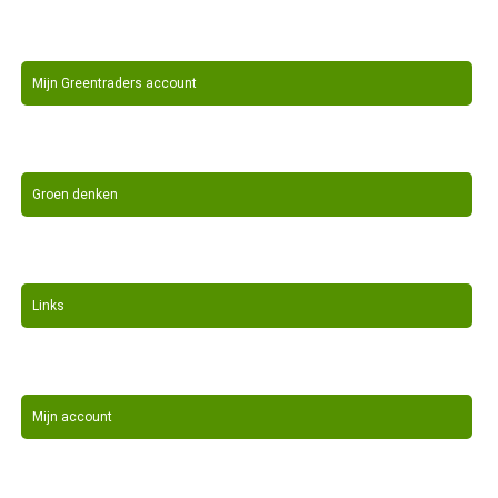
Mijn Greentraders account
Groen denken
Links
Mijn account