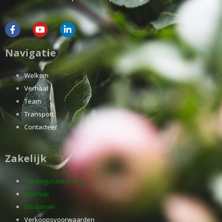
Navigatie
Welkom
Verhaal
Team
Transport
Contacteer
Zakelijk
Catalogusaanvraag
Sitemap
Disclaimer
Verkoopsvoorwaarden